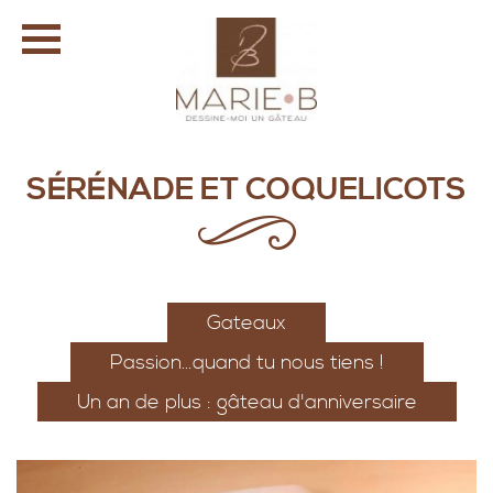
SÉRÉNADE ET COQUELICOTS
Gateaux
Passion…quand tu nous tiens !
Un an de plus : gâteau d'anniversaire